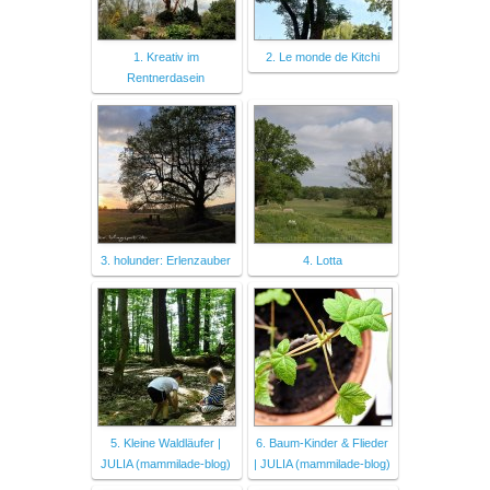
1. Kreativ im
2. Le monde de Kitchi
Rentnerdasein
3. holunder: Erlenzauber
4. Lotta
5. Kleine Waldläufer |
6. Baum-Kinder & Flieder
JULIA (mammilade-blog)
| JULIA (mammilade-blog)