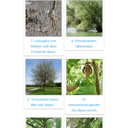
7. Lykkagard vom
8. Erfreulichkeiten:
Stettiner Haff: Mein
Silberweiden
Freund der Baum
9. "Griesheimer Düne":
10.
Alba oder Negro...
verfuchstundzugenäht:
Der Baum und ich