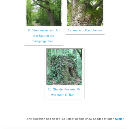
11. Staudenflüstern: Auf
12. merle colibri: chênes
den Spuren der
Vergangenheit.
13. Staudenflüstern: Mir
war nach GRÜN...
The collection has closed. Let other people know about it through
twitter
.